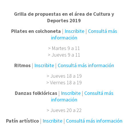
Grilla de propuestas en el área de Cultura y
Deportes 2019
Pilates en colchoneta
|
Inscribite
|
Consultá más
información
> Martes 9 a 11
> Jueves 9 a 11
Ritmos
|
Inscribite
|
Consultá más información
> Jueves 18 a 19
> Viernes 18 a 19
Danzas folklóricas
|
Inscribite
|
Consultá más
información
> Jueves 20 a 22
Patín artístico
|
Inscribite
|
Consultá más información